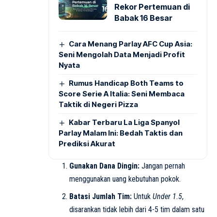
Rekor Pertemuan di
Babak 16 Besar
Cara Menang Parlay AFC Cup Asia:
Seni Mengolah Data Menjadi Profit
Nyata
Rumus Handicap Both Teams to
Score Serie A Italia: Seni Membaca
Taktik di Negeri Pizza
Kabar Terbaru La Liga Spanyol
Parlay Malam Ini: Bedah Taktis dan
Prediksi Akurat
Gunakan Dana Dingin:
Jangan pernah
menggunakan uang kebutuhan pokok.
Batasi Jumlah Tim:
Untuk
Under 1.5
,
disarankan tidak lebih dari 4-5 tim dalam satu