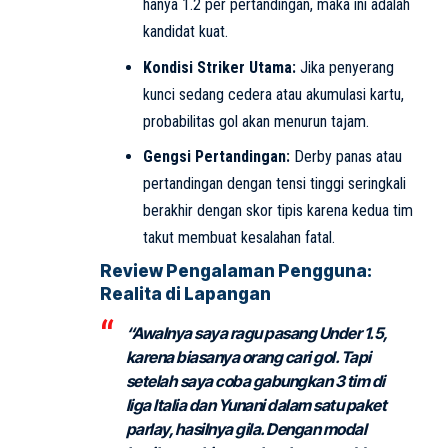
hanya 1.2 per pertandingan, maka ini adalah
kandidat kuat.
Kondisi Striker Utama:
Jika penyerang
kunci sedang cedera atau akumulasi kartu,
probabilitas gol akan menurun tajam.
Gengsi Pertandingan:
Derby panas atau
pertandingan dengan tensi tinggi seringkali
berakhir dengan skor tipis karena kedua tim
takut membuat kesalahan fatal.
Review Pengalaman Pengguna:
Realita di Lapangan
“Awalnya saya ragu pasang Under 1.5,
karena biasanya orang cari gol. Tapi
setelah saya coba gabungkan 3 tim di
liga Italia dan Yunani dalam satu paket
parlay, hasilnya gila. Dengan modal