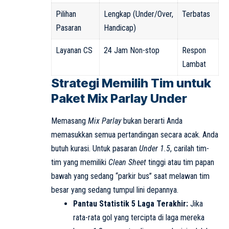
Pilihan
Lengkap (Under/Over,
Terbatas
Pasaran
Handicap)
Layanan CS
24 Jam Non-stop
Respon
Lambat
Strategi Memilih Tim untuk
Paket Mix Parlay Under
Memasang
Mix Parlay
bukan berarti Anda
memasukkan semua pertandingan secara acak. Anda
butuh kurasi. Untuk pasaran
Under 1.5
, carilah tim-
tim yang memiliki
Clean Sheet
tinggi atau tim papan
bawah yang sedang “parkir bus” saat melawan tim
besar yang sedang tumpul lini depannya.
Pantau Statistik 5 Laga Terakhir:
Jika
rata-rata gol yang tercipta di laga mereka