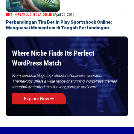
BET IN PLAY
JUDI BOLA ONLINE
April 22, 2026
Perbandingan Tim Bet in Play Sportsbook Online:
Menguasai Momentum di Tengah Pertandingan
Where Niche Finds Its Perfect
WordPress Match
From personal blogs to professional business websites,
ThemeRuby offers a wide range of stunning WordPress themes
thoughtfully crafted to suit every purpose and niche.
Explore Now