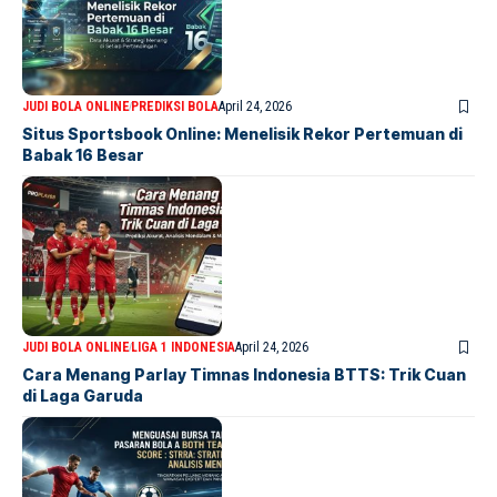
JUDI BOLA ONLINE
PREDIKSI BOLA
April 24, 2026
Situs Sportsbook Online: Menelisik Rekor Pertemuan di
Babak 16 Besar
JUDI BOLA ONLINE
LIGA 1 INDONESIA
April 24, 2026
Cara Menang Parlay Timnas Indonesia BTTS: Trik Cuan
di Laga Garuda