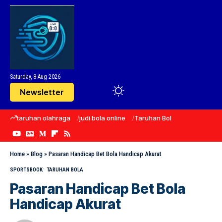
Saturday, 8 Aug 2026
Newsletter
taruhan olahraga
judi bola online
Taruhan Bola
sepak bola
Home
»
Blog
»
Pasaran Handicap Bet Bola Handicap Akurat
SPORTSBOOK
TARUHAN BOLA
Pasaran Handicap Bet Bola
Handicap Akurat