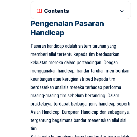
Contents
Pengenalan Pasaran
Handicap
Pasaran handicap adalah sistem taruhan yang
memberi nilai tertentu kepada tim berdasarkan
kekuatan mereka dalam pertandingan. Dengan
menggunakan handicap, bandar taruhan memberikan
keuntungan atau kerugian striped kepada tim
berdasarkan analisis mereka terhadap performa
masing-masing tim sebelum bertanding. Dalam
prakteknya, terdapat berbagai jenis handicap seperti
Asian Handicap, European Handicap dan sebagainya,
tergantung bagaimana bandar menentukan nilai sisi
tim.
Salah satu kelemahan utama bagi bettor baru adalah