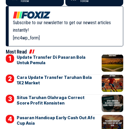
Follow
Follow
Subscribe to our newsletter to get our newest articles
instantly!
[mc4wp_form]
Most Read
Update Transfer Di Pasaran Bola
Untuk Pemula
Cara Update Transfer Taruhan Bola
1X2 Market
Situs Taruhan Olahraga Correct
Score Profit Konsisten
Pasaran Handicap Early Cash Out Afc
Cup Asia