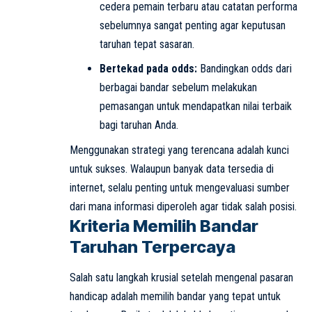
cedera pemain terbaru atau catatan performa
sebelumnya sangat penting agar keputusan
taruhan tepat sasaran.
Bertekad pada odds:
Bandingkan odds dari
berbagai bandar sebelum melakukan
pemasangan untuk mendapatkan nilai terbaik
bagi taruhan Anda.
Menggunakan strategi yang terencana adalah kunci
untuk sukses. Walaupun banyak data tersedia di
internet, selalu penting untuk mengevaluasi sumber
dari mana informasi diperoleh agar tidak salah posisi.
Kriteria Memilih Bandar
Taruhan Terpercaya
Salah satu langkah krusial setelah mengenal pasaran
handicap adalah memilih bandar yang tepat untuk