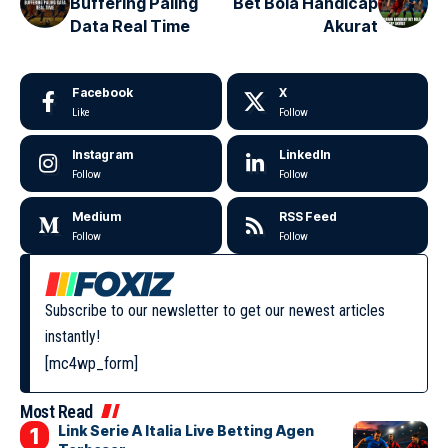
Buffering Paling
Bet Bola Handicap
Data Real Time
Akurat
Facebook
X
Like
Follow
Instagram
LinkedIn
Follow
Follow
Medium
RSS Feed
Follow
Follow
Subscribe to our newsletter to get our newest articles
instantly!
[mc4wp_form]
Most Read
Link Serie A Italia Live Betting Agen