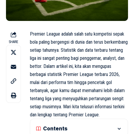
Premier League adalah salah satu kompetisi sepak
bola paling bergengsi di dunia dan terus berkembang
SHARE
setiap tahunnya. Statistik dan data terbaru tentang
liga ini sangat penting bagi penggemar, analyst, dan
bettor. Dalam artikel ini, kita akan mengupas
berbagai statistik Premier League terbaru 2026,
mulai dari performa tim hingga pencetak gol
terbanyak, agar kamu dapat memahami lebih dalam
tentang liga yang menyuguhkan pertarungan sengit
setiap musimnya. Mari kita telusuri informasi terkini
dan lengkap tentang Premier League.
Contents