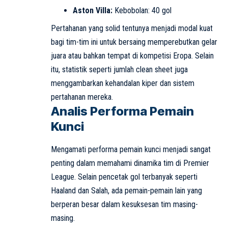
Aston Villa:
Kebobolan: 40 gol
Pertahanan yang solid tentunya menjadi modal kuat
bagi tim-tim ini untuk bersaing memperebutkan gelar
juara atau bahkan tempat di kompetisi Eropa. Selain
itu, statistik seperti jumlah clean sheet juga
menggambarkan kehandalan kiper dan sistem
pertahanan mereka.
Analis Performa Pemain
Kunci
Mengamati performa pemain kunci menjadi sangat
penting dalam memahami dinamika tim di Premier
League. Selain pencetak gol terbanyak seperti
Haaland dan Salah, ada pemain-pemain lain yang
berperan besar dalam kesuksesan tim masing-
masing.