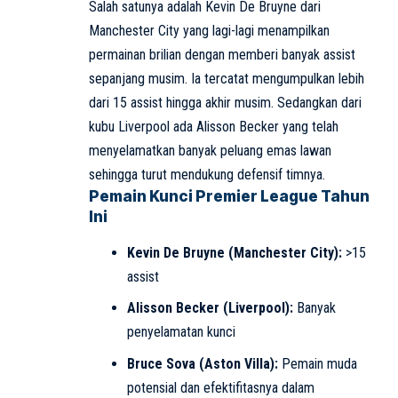
Salah satunya adalah Kevin De Bruyne dari
Manchester City yang lagi-lagi menampilkan
permainan brilian dengan memberi banyak assist
sepanjang musim. Ia tercatat mengumpulkan lebih
dari 15 assist hingga akhir musim. Sedangkan dari
kubu Liverpool ada Alisson Becker yang telah
menyelamatkan banyak peluang emas lawan
sehingga turut mendukung defensif timnya.
Pemain Kunci Premier League Tahun
Ini
Kevin De Bruyne (Manchester City):
>15
assist
Alisson Becker (Liverpool):
Banyak
penyelamatan kunci
Bruce Sova (Aston Villa):
Pemain muda
potensial dan efektifitasnya dalam