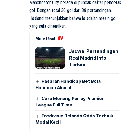
Manchester City berada di puncak daftar pencetak
gol. Dengan total 30 gol dari 38 pertandingan,
Haaland menunjukkan bahwa ia adalah mesin gol
yang sulit dihentikan.
More Read
Jadwal Pertandingan
Real Madrid Info
Terkini
Pasaran Handicap Bet Bola
Handicap Akurat
Cara Menang Parlay Premier
League Full Time
Eredivisie Belanda Odds Terbaik
Modal Kecil