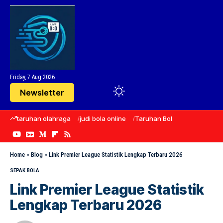
Friday, 7 Aug 2026
Newsletter
taruhan olahraga
judi bola online
Taruhan Bola
sepak bola
Home
»
Blog
»
Link Premier League Statistik Lengkap Terbaru 2026
SEPAK BOLA
Link Premier League Statistik
Lengkap Terbaru 2026