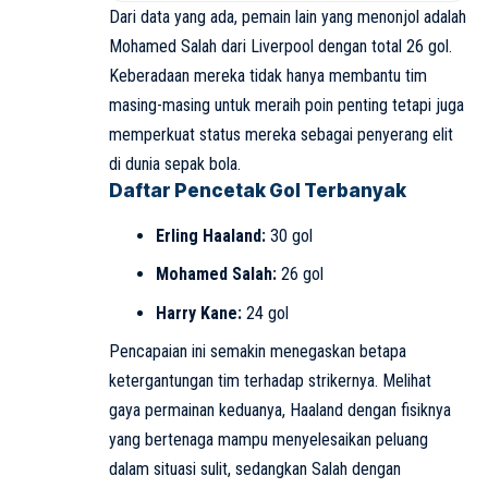
Dari data yang ada, pemain lain yang menonjol adalah
Mohamed Salah dari Liverpool dengan total 26 gol.
Keberadaan mereka tidak hanya membantu tim
masing-masing untuk meraih poin penting tetapi juga
memperkuat status mereka sebagai penyerang elit
di dunia sepak bola.
Daftar Pencetak Gol Terbanyak
Erling Haaland:
30 gol
Mohamed Salah:
26 gol
Harry Kane:
24 gol
Pencapaian ini semakin menegaskan betapa
ketergantungan tim terhadap strikernya. Melihat
gaya permainan keduanya, Haaland dengan fisiknya
yang bertenaga mampu menyelesaikan peluang
dalam situasi sulit, sedangkan Salah dengan