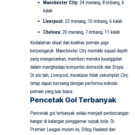
Manchester City:
24 menang, 8 imbang, 6
kalah
Liverpool:
22 menang, 10 imbang, 6 kalah
Chelsea:
20 menang, 7 imbang, 11 kalah
Kedalaman skuat dan kualitas pemain juga
berpengaruh. Manchester City memiliki squad depth
yang mengesankan, memberi mereka keunggulan
dalam menghadapi kompetisi domestik dan Eropa.
Di sisi lain, Liverpool, meskipun tidak sekomplet City,
tetap dapat bersaing dengan performa individu
pemain yang luar biasa.
Pencetak Gol Terbanyak
Pencetak gol terbanyak selalu menjadi perbincangan
hangat di kalangan penggemar
sepak bola
. Di
Premier League musim ini, Erling Haaland dari