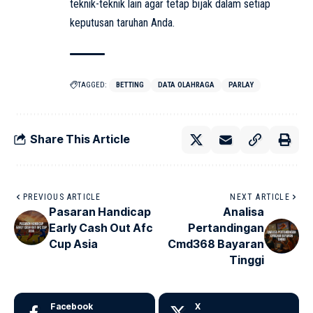
teknik-teknik lain agar tetap bijak dalam setiap
keputusan taruhan Anda.
TAGGED:
BETTING
DATA OLAHRAGA
PARLAY
Share This Article
PREVIOUS ARTICLE
NEXT ARTICLE
Pasaran Handicap
Analisa
Early Cash Out Afc
Pertandingan
Cup Asia
Cmd368 Bayaran
Tinggi
Facebook
X