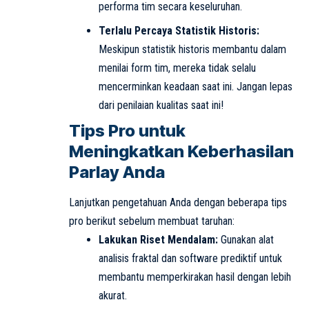
performa tim secara keseluruhan.
Terlalu Percaya Statistik Historis:
Meskipun statistik historis membantu dalam
menilai form tim, mereka tidak selalu
mencerminkan keadaan saat ini. Jangan lepas
dari penilaian kualitas saat ini!
Tips Pro untuk
Meningkatkan Keberhasilan
Parlay Anda
Lanjutkan pengetahuan Anda dengan beberapa tips
pro berikut sebelum membuat taruhan:
Lakukan Riset Mendalam:
Gunakan alat
analisis fraktal dan software prediktif untuk
membantu memperkirakan hasil dengan lebih
akurat.