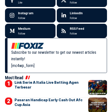
Like
Follow
Instagram
LinkedIn
Follow
Follow
Medium
RSS Feed
Follow
Follow
Subscribe to our newsletter to get our newest articles
instantly!
[mc4wp_form]
Most Read
Link Serie A Italia Live Betting Agen
Terbesar
Pasaran Handicap Early Cash Out Afc
Cup Asia