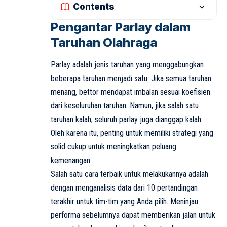
Contents
Pengantar Parlay dalam
Taruhan Olahraga
Parlay adalah jenis taruhan yang menggabungkan
beberapa taruhan menjadi satu. Jika semua taruhan
menang, bettor mendapat imbalan sesuai koefisien
dari keseluruhan taruhan. Namun, jika salah satu
taruhan kalah, seluruh parlay juga dianggap kalah.
Oleh karena itu, penting untuk memiliki strategi yang
solid cukup untuk meningkatkan peluang
kemenangan.
Salah satu cara terbaik untuk melakukannya adalah
dengan menganalisis data dari 10 pertandingan
terakhir untuk tim-tim yang Anda pilih. Meninjau
performa sebelumnya dapat memberikan jalan untuk