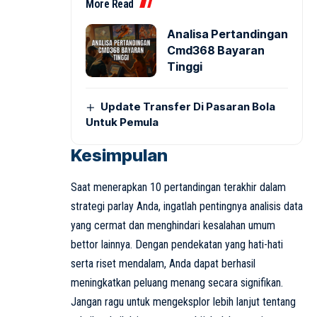
More Read
Analisa Pertandingan
Cmd368 Bayaran
Tinggi
Update Transfer Di Pasaran Bola
Untuk Pemula
Kesimpulan
Saat menerapkan 10 pertandingan terakhir dalam
strategi parlay Anda, ingatlah pentingnya analisis data
yang cermat dan menghindari kesalahan umum
bettor lainnya. Dengan pendekatan yang hati-hati
serta riset mendalam, Anda dapat berhasil
meningkatkan peluang menang secara signifikan.
Jangan ragu untuk mengeksplor lebih lanjut tentang