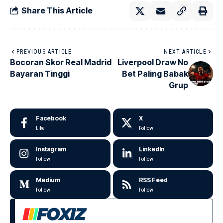
Share This Article
PREVIOUS ARTICLE
NEXT ARTICLE
Bocoran Skor Real Madrid
Liverpool Draw No
Bayaran Tinggi
Bet Paling Babak
Grup
Facebook
X
Like
Follow
Instagram
LinkedIn
Follow
Follow
Medium
RSS Feed
Follow
Follow