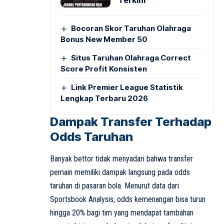
Bocoran Skor Taruhan Olahraga
Bonus New Member 50
Situs Taruhan Olahraga Correct
Score Profit Konsisten
Link Premier League Statistik
Lengkap Terbaru 2026
Dampak Transfer Terhadap
Odds Taruhan
Banyak bettor tidak menyadari bahwa transfer
pemain memiliki dampak langsung pada odds
taruhan di pasaran bola. Menurut data dari
Sportsbook Analysis, odds kemenangan bisa turun
hingga 20% bagi tim yang mendapat tambahan