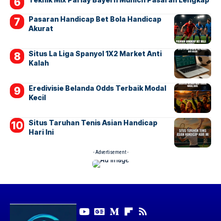
Pasaran Handicap Bet Bola Handicap
Akurat
Situs La Liga Spanyol 1X2 Market Anti
Kalah
Eredivisie Belanda Odds Terbaik Modal
Kecil
Situs Taruhan Tenis Asian Handicap
Hari Ini
- Advertisement -