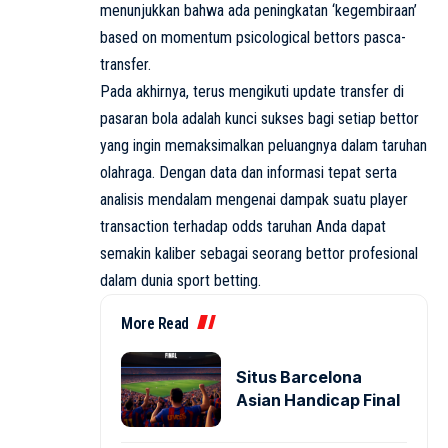
menunjukkan bahwa ada peningkatan ‘kegembiraan’
based on momentum psicological bettors pasca-
transfer.
Pada akhirnya, terus mengikuti update transfer di
pasaran bola adalah kunci sukses bagi setiap bettor
yang ingin memaksimalkan peluangnya dalam taruhan
olahraga. Dengan data dan informasi tepat serta
analisis mendalam mengenai dampak suatu player
transaction terhadap odds taruhan Anda dapat
semakin kaliber sebagai seorang bettor profesional
dalam dunia sport betting.
More Read
Situs Barcelona
Asian Handicap Final