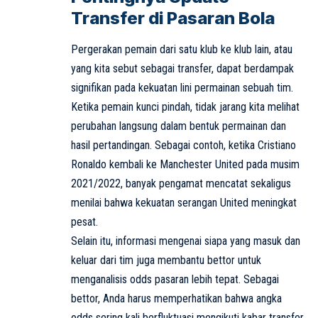
Transfer di Pasaran Bola
Pergerakan pemain dari satu klub ke klub lain, atau
yang kita sebut sebagai transfer, dapat berdampak
signifikan pada kekuatan lini permainan sebuah tim.
Ketika pemain kunci pindah, tidak jarang kita melihat
perubahan langsung dalam bentuk permainan dan
hasil pertandingan. Sebagai contoh, ketika Cristiano
Ronaldo kembali ke Manchester United pada musim
2021/2022, banyak pengamat mencatat sekaligus
menilai bahwa kekuatan serangan United meningkat
pesat.
Selain itu, informasi mengenai siapa yang masuk dan
keluar dari tim juga membantu bettor untuk
menganalisis odds pasaran lebih tepat. Sebagai
bettor, Anda harus memperhatikan bahwa angka
odds sering kali berfluktuasi mengikuti kabar transfer