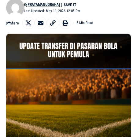
By
PRATAMANUGRAHA
Last Updated: May 11, 2026 12:05 Pm
Share
6 Min Read