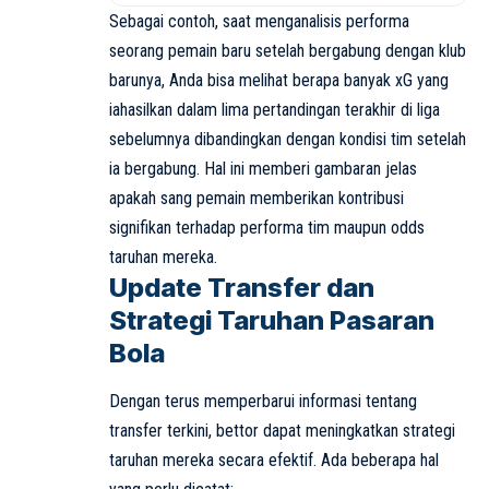
Sebagai contoh, saat menganalisis performa
seorang pemain baru setelah bergabung dengan klub
barunya, Anda bisa melihat berapa banyak xG yang
iahasilkan dalam lima pertandingan terakhir di liga
sebelumnya dibandingkan dengan kondisi tim setelah
ia bergabung. Hal ini memberi gambaran jelas
apakah sang pemain memberikan kontribusi
signifikan terhadap performa tim maupun odds
taruhan mereka.
Update Transfer dan
Strategi Taruhan Pasaran
Bola
Dengan terus memperbarui informasi tentang
transfer terkini, bettor dapat meningkatkan strategi
taruhan mereka secara efektif. Ada beberapa hal