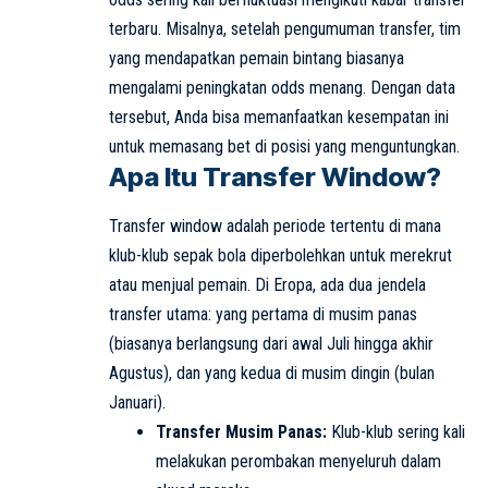
terbaru. Misalnya, setelah pengumuman transfer, tim
yang mendapatkan pemain bintang biasanya
mengalami peningkatan odds menang. Dengan data
tersebut, Anda bisa memanfaatkan kesempatan ini
untuk memasang bet di posisi yang menguntungkan.
Apa Itu Transfer Window?
Transfer window adalah periode tertentu di mana
klub-klub sepak bola diperbolehkan untuk merekrut
atau menjual pemain. Di Eropa, ada dua jendela
transfer utama: yang pertama di musim panas
(biasanya berlangsung dari awal Juli hingga akhir
Agustus), dan yang kedua di musim dingin (bulan
Januari).
Transfer Musim Panas:
Klub-klub sering kali
melakukan perombakan menyeluruh dalam