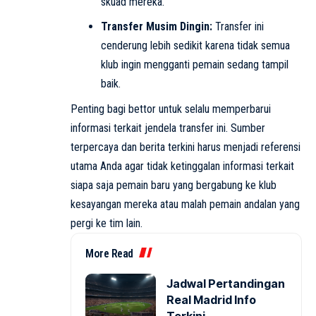
skuad mereka.
Transfer Musim Dingin:
Transfer ini
cenderung lebih sedikit karena tidak semua
klub ingin mengganti pemain sedang tampil
baik.
Penting bagi bettor untuk selalu memperbarui
informasi terkait jendela transfer ini. Sumber
terpercaya dan berita terkini harus menjadi referensi
utama Anda agar tidak ketinggalan informasi terkait
siapa saja pemain baru yang bergabung ke klub
kesayangan mereka atau malah pemain andalan yang
pergi ke tim lain.
More Read
Jadwal Pertandingan
Real Madrid Info
Terkini