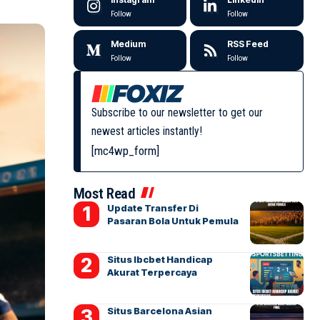
Follow
Follow
Medium
RSS Feed
Follow
Follow
Subscribe to our newsletter to get our
newest articles instantly!
[mc4wp_form]
Most Read
Update Transfer Di
Pasaran Bola Untuk Pemula
Situs Ibcbet Handicap
Akurat Terpercaya
Situs Barcelona Asian