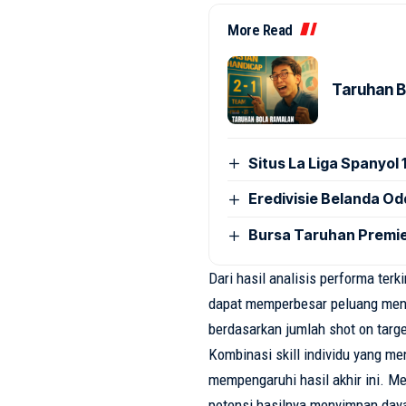
More Read
Taruhan B
Situs La Liga Spanyol 
Eredivisie Belanda Od
Bursa Taruhan Premie
Dari hasil analisis performa terki
dapat memperbesar peluang men
berdasarkan jumlah shot on targe
Kombinasi skill individu yang me
mempengaruhi hasil akhir ini. Me
potensi hasilnya menyimpan daya 