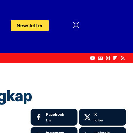
Newsletter
ngkap
Facebook
X
Like
Follow
Instagram
LinkedIn