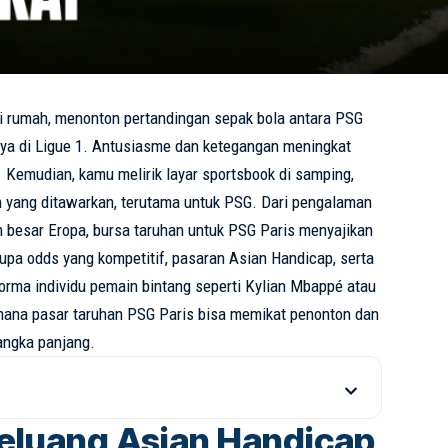
i rumah, menonton pertandingan
sepak bola
antara PSG
nya di Ligue 1. Antusiasme dan ketegangan meningkat
. Kemudian, kamu melirik layar sportsbook di samping,
n yang ditawarkan, terutama untuk PSG. Dari pengalaman
m besar Eropa, bursa taruhan untuk PSG Paris menyajikan
upa odds yang kompetitif, pasaran Asian Handicap, serta
forma individu pemain bintang seperti Kylian Mbappé atau
imana pasar taruhan PSG Paris bisa memikat penonton dan
angka panjang.
luang Asian Handicap