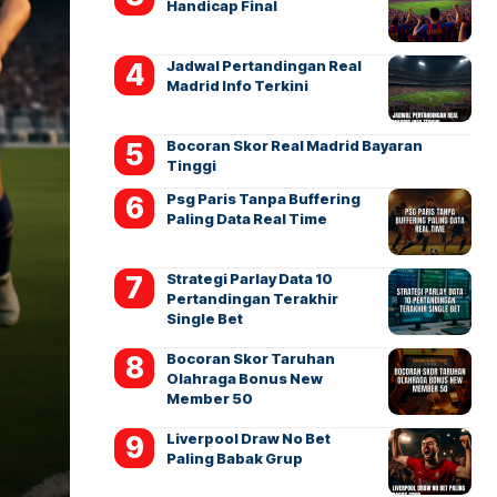
Handicap Final
Jadwal Pertandingan Real
Madrid Info Terkini
Bocoran Skor Real Madrid Bayaran
Tinggi
Psg Paris Tanpa Buffering
Paling Data Real Time
Strategi Parlay Data 10
Pertandingan Terakhir
Single Bet
Bocoran Skor Taruhan
Olahraga Bonus New
Member 50
Liverpool Draw No Bet
Paling Babak Grup